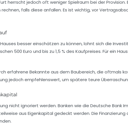
rt herrscht jedoch oft weniger Spielraum bei der Provision. E
rechnen, falls diese anfallen. Es ist wichtig, vor Vertragsab
auf
uses besser einschätzen zu können, lohnt sich die Investiti
wischen
500 Euro
und bis zu
1,5 %
des Kaufpreises. Für ein Haus
durch erfahrene Bekannte aus dem Baubereich, die oftmals ko
rüfung jedoch empfehlenswert, um spätere teure Überraschu
kapital
rung nicht ignoriert werden. Banken wie die Deutsche Bank 
ilweise aus Eigenkapital gedeckt werden. Die Finanzierung d
unden.