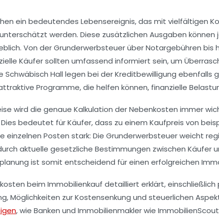
schen ein bedeutendes Lebensereignis, das mit vielfältigen 
t unterschätzt werden. Diese zusätzlichen Ausgaben können 
lich. Von der Grunderwerbsteuer über Notargebühren bis hin
lle Käufer sollten umfassend informiert sein, um Überrasch
Schwäbisch Hall legen bei der Kreditbewilligung ebenfalls g
attraktive Programme, die helfen können, finanzielle Belast
eise wird die genaue Kalkulation der Nebenkosten immer wic
ies bedeutet für Käufer, dass zu einem Kaufpreis von beisp
ie einzelnen Posten stark: Die Grunderwerbsteuer weicht re
d durch aktuelle gesetzliche Bestimmungen zwischen Käufer u
zplanung ist somit entscheidend für einen erfolgreichen Imm
ten beim Immobilienkauf detailliert erklärt, einschließlich 
ng, Möglichkeiten zur Kostensenkung und steuerlichen Aspekt
igen
, wie Banken und Immobilienmakler wie ImmobilienScout