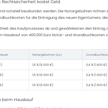
Rechtssicherheit kostet Geld
nd notariell beurkundet werden. Die Notargebühren richten
dbuchkosten für die Eintragung des neuen Eigentümers, di
ektheit des Kaufprozesses ab und gewährleisten den Eintrag
nem Hauskauf von 400.000 Euro Notar- und Grundbuchkosten v
teuer
Notargebühren (ca.)
Grundbuchkost
€)
1,5 % (6.000 €)
0,4 % (1.600 €)
 €)
1,5 % (6.000 €)
0,4 % (1.600 €)
 €)
1,5 % (6.000 €)
0,4 % (1.600 €)
n beim Hauskauf