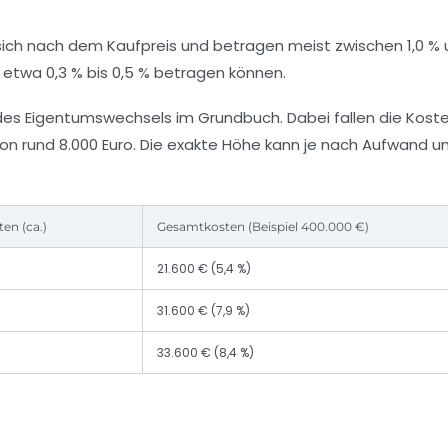
 sich nach dem Kaufpreis und betragen meist zwischen
1,0 %
e etwa
0,3 % bis 0,5 %
betragen können.
 des Eigentumswechsels im Grundbuch. Dabei fallen die Kost
on rund 8.000 Euro. Die exakte Höhe kann je nach Aufwand u
en (ca.)
Gesamtkosten (Beispiel 400.000 €)
21.600 € (5,4 %)
31.600 € (7,9 %)
33.600 € (8,4 %)