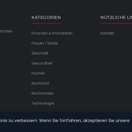
KATEGORIEN
NÜTZLICHE L
richten,
Finanzen & Immobilien
Kontakt
Frauen / Mode
Geschäft
Gesundheit
Kochen
Nachricht
Nachrichten
Technologie
bnis zu verbessern. Wenn Sie fortfahren, akzeptieren Sie unsere
© 2026 Zivilcouragerothschwabach. Alle Rechte vorbehalten.