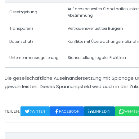
Auf dem neuesten Stand halten, inter
Gesetzgebung
Abstimmung
Transparenz
Vertrauensverlust bei Bürgern
Datenschutz
Konflikte mit Überwachungsmaßna
Unternehmensregulierung
Sicherstellung legaler Praktiken
Die gesellschaftliche Auseinandersetzung mit Spionage un
gewährleisten. Dieses Spannungsfeld wird auch in der Zuku
TEILEN:
TWITTER
FACEBOOK
LINKEDIN
WHATS