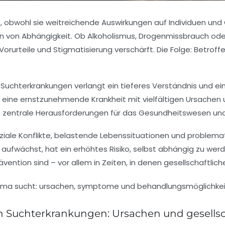
 obwohl sie weitreichende Auswirkungen auf Individuen und 
n von Abhängigkeit. Ob Alkoholismus, Drogenmissbrauch ode
Vorurteile und Stigmatisierung verschärft. Die Folge: Betrof
Suchterkrankungen verlangt ein tieferes Verständnis und ein
 eine ernstzunehmende Krankheit mit vielfältigen Ursachen 
b zentrale Herausforderungen für das Gesundheitswesen und
ziale Konflikte, belastende Lebenssituationen und problemati
aufwächst, hat ein erhöhtes Risiko, selbst abhängig zu werd
vention sind – vor allem in Zeiten, in denen gesellschaftli
n Suchterkrankungen: Ursachen und gesellsc