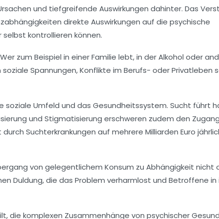
Ursachen und tiefgreifende Auswirkungen dahinter. Das Vers
nzabhängigkeiten direkte Auswirkungen auf die psychische
elbst kontrollieren können.
Wer zum Beispiel in einer Familie lebt, in der Alkohol oder an
 soziale Spannungen, Konflikte im Berufs- oder Privatleben 
mte soziale Umfeld und das Gesundheitssystem. Sucht führt h
buisierung und Stigmatisierung erschweren zudem den Zugang
 durch Suchterkrankungen auf mehrere Milliarden Euro jährlich
 Übergang von gelegentlichem Konsum zu Abhängigkeit nicht 
hen Duldung, die das Problem verharmlost und Betroffene in
Es gilt, die komplexen Zusammenhänge von psychischer Gesund