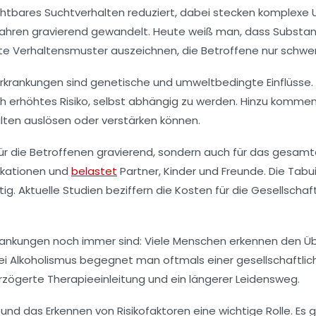
ichtbares Suchtverhalten reduziert, dabei stecken komplexe 
n Jahren gravierend gewandelt. Heute weiß man, dass Substa
 Verhaltensmuster auszeichnen, die Betroffene nur schwer s
erkrankungen sind genetische und umweltbedingte Einflüsse.
ich erhöhtes Risiko, selbst abhängig zu werden. Hinzu kommen
lten auslösen oder verstärken können.
r für die Betroffenen gravierend, sondern auch für das gesa
likationen und
belastet
Partner, Kinder und Freunde. Die Ta
ig. Aktuelle Studien beziffern die Kosten für die Gesellschaft
erkrankungen noch immer sind: Viele Menschen erkennen den
ei Alkoholismus begegnet man oftmals einer gesellschaftlic
erzögerte Therapieeinleitung und ein längerer Leidensweg.
g und das Erkennen von Risikofaktoren eine wichtige Rolle. 