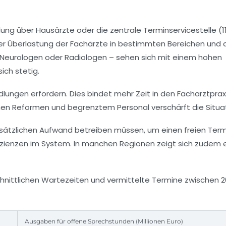
ng über Hausärzte oder die zentrale Terminservicestelle (11
iner Überlastung der Fachärzte in bestimmten Bereichen und
, Neurologen oder Radiologen – sehen sich mit einem hohen
ich stetig.
dlungen erfordern. Dies bindet mehr Zeit in den Facharztpra
hen Reformen und begrenztem Personal verschärft die Situat
usätzlichen Aufwand betreiben müssen, um einen freien Term
fizienzen im System. In manchen Regionen zeigt sich zudem 
hschnittlichen Wartezeiten und vermittelte Termine zwischen 
Ausgaben für offene Sprechstunden (Millionen Euro)