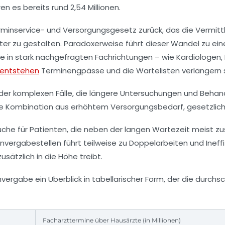
n es bereits rund 2,54 Millionen.
inservice- und Versorgungsgesetz zurück, das die Vermittlu
enter zu gestalten. Paradoxerweise führt dieser Wandel zu e
te in stark nachgefragten Fachrichtungen – wie Kardiologen
entstehen
Terminengpässe und die Wartelisten verlängern s
l der komplexen Fälle, die längere Untersuchungen und Behan
. Die Kombination aus erhöhtem Versorgungsbedarf, gesetzlic
che für Patienten, die neben der langen Wartezeit meist z
invergabestellen führt teilweise zu Doppelarbeiten und Inef
sätzlich in die Höhe treibt.
invergabe ein Überblick in tabellarischer Form, der die durc
Facharzttermine über Hausärzte (in Millionen)