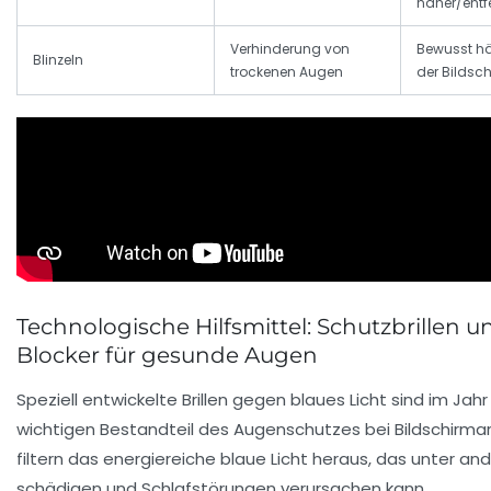
näher/entf
Verhinderung von
Bewusst hä
Blinzeln
trockenen Augen
der Bildsc
Technologische Hilfsmittel: Schutzbrillen u
Blocker für gesunde Augen
Speziell entwickelte Brillen gegen blaues Licht sind im Jah
wichtigen Bestandteil des Augenschutzes bei Bildschirma
filtern das energiereiche blaue Licht heraus, das unter a
schädigen und Schlafstörungen verursachen kann.