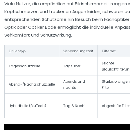
Viele Nutzer, die empfindlich auf Bildschirmarbeit reagiere
Kopfschmerzen und trockenen Augen leiden, schwören auf
entsprechenden Schutzbrille. Ein Besuch beim Fachoptiker 
Optik oder Optiker Bode ermöglicht die individuelle Anpa
Sehkomfort und Schutzwirkung.
Brillentyp
Verwendungszeit
Filterart
Leichte
Tagesschutzbrille
Tagsüber
Blaulichtfilteru
Abends und
Starke, orangen
Abend-/Nachtschutzbrille
nachts
Filter
Hybridbrille (BluTech)
Tag & Nacht
Abgestufte Filter