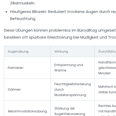
Ziliarmuskeln.
Häufigeres Blinzeln:
Reduziert trockene Augen durch r
Befeuchtung.
Diese Übungen können problemlos im Büroalltag umgese
bewirken oft spürbare Erleichterung bei Müdigkeit und Tro
Augenübung
Wirkung
Durchführ
Handfläche
Entspannung und
Palmieren
geschlosse
Wärme
Minuten
Feuchtigkeitsförderung
Mehrfach 
Gähnen
durch
dabei zus
Muskelanspannung
Rechtes Au
Stärkung der
Akkommodationsübung
mit Handfl
Augenfokussierung