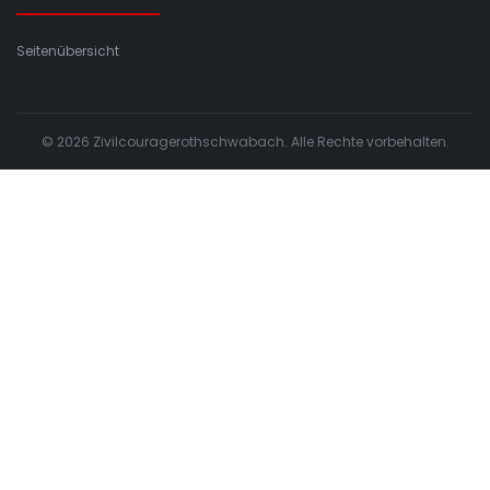
Seitenübersicht
© 2026 Zivilcouragerothschwabach. Alle Rechte vorbehalten.