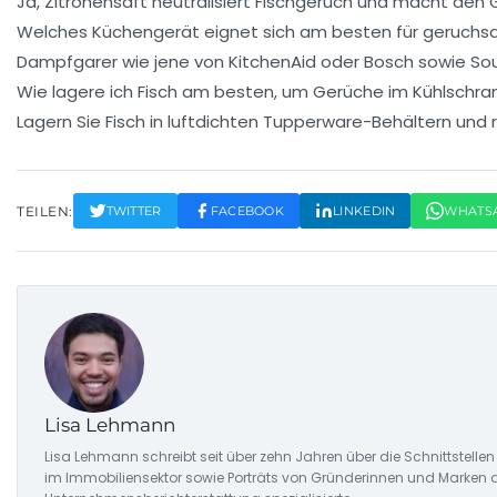
Ja, Zitronensaft neutralisiert Fischgeruch und macht den 
Welches Küchengerät eignet sich am besten für geruchs
Dampfgarer wie jene von KitchenAid oder Bosch sowie Sou
Wie lagere ich Fisch am besten, um Gerüche im Kühlschran
Lagern Sie Fisch in luftdichten Tupperware-Behältern und
TEILEN:
TWITTER
FACEBOOK
LINKEDIN
WHATS
Lisa Lehmann
Lisa Lehmann schreibt seit über zehn Jahren über die Schnittstell
im Immobiliensektor sowie Porträts von Gründerinnen und Marken a