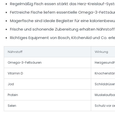
Regelmäßig Fisch essen stärkt das Herz-Kreislauf-Sys
Fettreiche Fische liefern essentielle Omega-3-Fettsäu
Magerfische sind ideale Begleiter für eine kalorienbew
Frische und schonende Zubereitung erhalten Nährstoff
Richtiges Equipment von Bosch, KitchenAid und Co. erl
Nährstoff
Wirkung
Omega-3-Fettsäuren
Herzgesund
Vitamin D
Knochenstä
Jod
Schilddrüsen
Protein
Muskelaufba
Selen
Schutz vor o